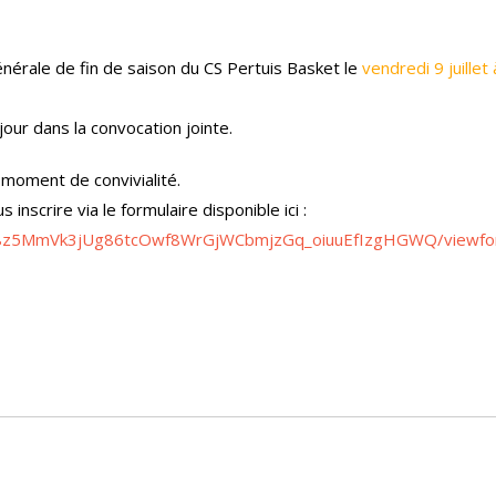
énérale de fin de saison du CS Pertuis Basket le
vendredi 9 juillet 
jour dans la convocation jointe.
n moment de convivialité.
nscrire via le formulaire disponible ici :
dkh8z5MmVk3jUg86tcOwf8WrGjWCbmjzGq_oiuuEfIzgHGWQ/viewf