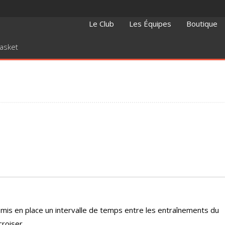
Le Club
Les Équipes
Boutique
Basket
 mis en place un intervalle de temps entre les entraînements du
roiser.