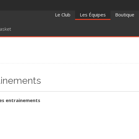
Le Club
Les Équipes
Boutique
Basket
rainements
des entrainements